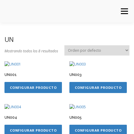
Saltar
al
Menú
contenido
PRINCIPAL
TIENDA
CATÁLOGOS
CARRITO
UN
Mostrando todos los 8 resultados
CONTACTO
UN001
UN003
CONFIGURAR PRODUCTO
CONFIGURAR PRODUCTO
UN004
UN005
CONFIGURAR PRODUCTO
CONFIGURAR PRODUCTO