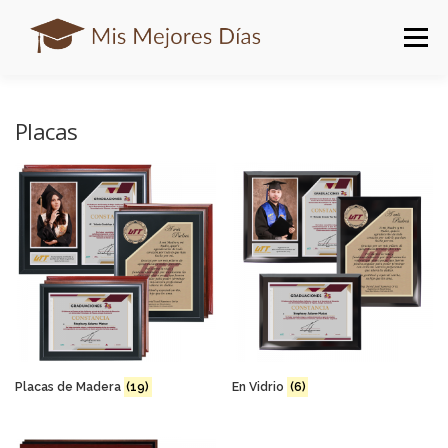
Saltar
al
Menú
contenido
PRINCIPAL
TIENDA
CATÁLOGOS
CARRITO
Placas
CONTACTO
Placas de Madera
(19)
En Vidrio
(6)