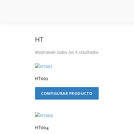
Saltar
al
contenido
HT
Mostrando todos los 5 resultados
HT001
CONFIGURAR PRODUCTO
HT004