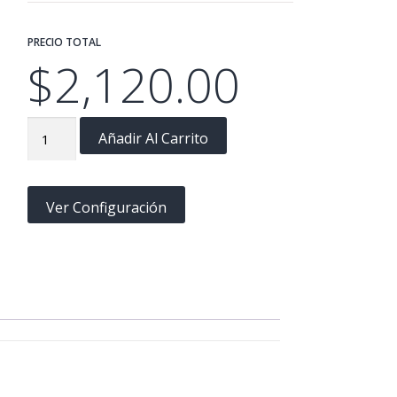
PRECIO TOTAL
$
2,120.00
Agradecimiento
Añadir Al Carrito
P4VML
(10”x13”)
cantidad
Ver Configuración