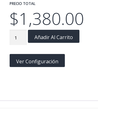
PRECIO TOTAL
$
1,380.00
Constancia
Añadir Al Carrito
P2
(12”x15”)
A
Ver Configuración
y
B
cantidad