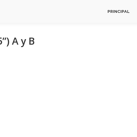
PRINCIPAL
”) A y B