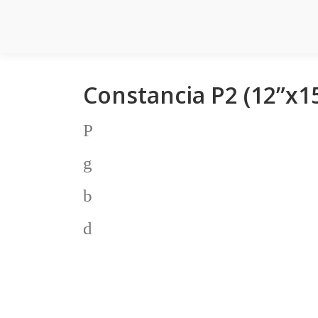
Saltar
al
contenido
Constancia P2 (12”x15