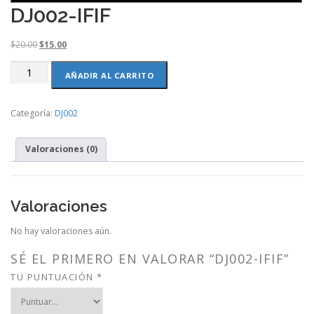
DJ002-IFIF
O
C
$
20.00
$
15.00
r
u
DJ002-
i
r
AÑADIR AL CARRITO
IFIF
g
r
cantidad
i
e
Categoría:
DJ002
n
n
a
t
l
p
Valoraciones (0)
p
r
r
i
i
c
c
e
Valoraciones
e
i
w
s
No hay valoraciones aún.
a
:
s
$
SÉ EL PRIMERO EN VALORAR “DJ002-IFIF”
:
1
TU PUNTUACIÓN
*
$
5
2
.
0
0