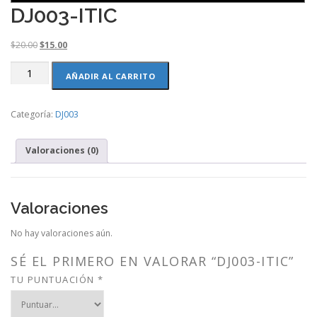
DJ003-ITIC
O
C
$
20.00
$
15.00
r
u
DJ003-
i
r
AÑADIR AL CARRITO
ITIC
g
r
cantidad
i
e
Categoría:
DJ003
n
n
a
t
l
p
Valoraciones (0)
p
r
r
i
i
c
c
e
Valoraciones
e
i
w
s
No hay valoraciones aún.
a
:
s
$
SÉ EL PRIMERO EN VALORAR “DJ003-ITIC”
:
1
TU PUNTUACIÓN
*
$
5
2
.
0
0