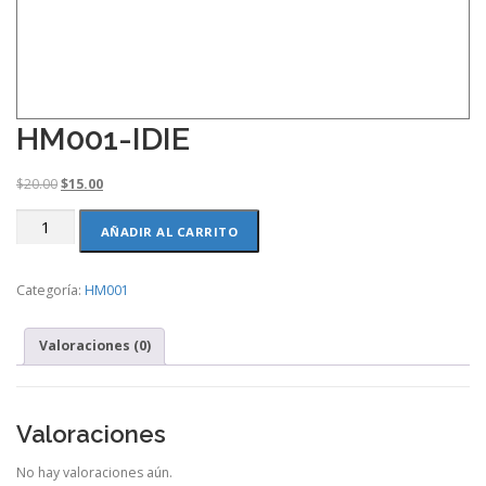
HM001-IDIE
O
C
$
20.00
$
15.00
r
u
HM001-
i
r
AÑADIR AL CARRITO
IDIE
g
r
cantidad
i
e
Categoría:
HM001
n
n
a
t
l
p
Valoraciones (0)
p
r
r
i
i
c
c
e
Valoraciones
e
i
w
s
No hay valoraciones aún.