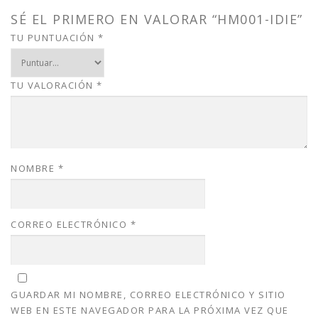
a
:
s
$
SÉ EL PRIMERO EN VALORAR “HM001-IDIE”
:
1
TU PUNTUACIÓN
*
$
5
2
.
0
0
TU VALORACIÓN
*
.
0
0
.
0
.
NOMBRE
*
CORREO ELECTRÓNICO
*
GUARDAR MI NOMBRE, CORREO ELECTRÓNICO Y SITIO
WEB EN ESTE NAVEGADOR PARA LA PRÓXIMA VEZ QUE