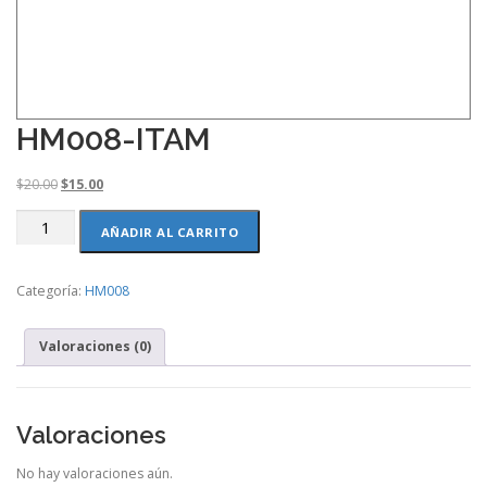
HM008-ITAM
O
C
$
20.00
$
15.00
r
u
HM008-
i
r
AÑADIR AL CARRITO
ITAM
g
r
cantidad
i
e
Categoría:
HM008
n
n
a
t
l
p
Valoraciones (0)
p
r
r
i
i
c
c
e
Valoraciones
e
i
w
s
No hay valoraciones aún.