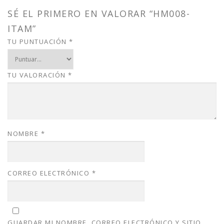
a
:
s
$
SÉ EL PRIMERO EN VALORAR “HM008-
:
1
ITAM”
$
5
2
.
TU PUNTUACIÓN
*
0
0
.
0
0
.
TU VALORACIÓN
*
0
.
NOMBRE
*
CORREO ELECTRÓNICO
*
GUARDAR MI NOMBRE, CORREO ELECTRÓNICO Y SITIO