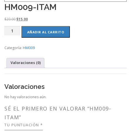
HM009-ITAM
O
C
$
20.00
$
15.00
r
u
HM009-
i
r
AÑADIR AL CARRITO
ITAM
g
r
cantidad
i
e
Categoría:
HM009
n
n
a
t
l
p
Valoraciones (0)
p
r
r
i
i
c
c
e
Valoraciones
e
i
w
s
No hay valoraciones aún.
a
:
s
$
SÉ EL PRIMERO EN VALORAR “HM009-
:
1
ITAM”
$
5
2
.
TU PUNTUACIÓN
*
0
0