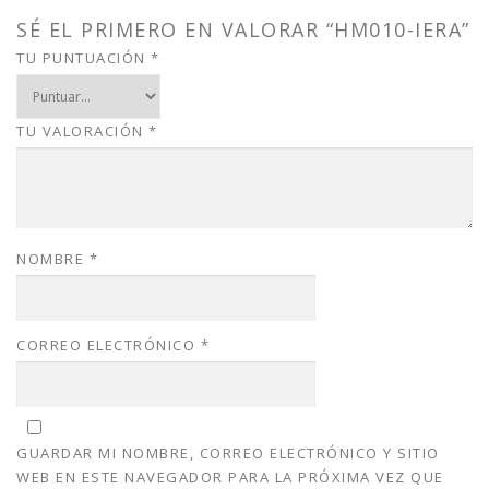
a
:
s
$
SÉ EL PRIMERO EN VALORAR “HM010-IERA”
:
1
TU PUNTUACIÓN
*
$
5
2
.
0
0
TU VALORACIÓN
*
.
0
0
.
0
.
NOMBRE
*
CORREO ELECTRÓNICO
*
GUARDAR MI NOMBRE, CORREO ELECTRÓNICO Y SITIO
WEB EN ESTE NAVEGADOR PARA LA PRÓXIMA VEZ QUE