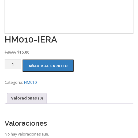
HM010-IERA
O
C
$
20.00
$
15.00
r
u
HM010-
i
r
AÑADIR AL CARRITO
IERA
g
r
cantidad
i
e
Categoría:
HM010
n
n
a
t
l
p
Valoraciones (0)
p
r
r
i
i
c
c
e
Valoraciones
e
i
w
s
No hay valoraciones aún.