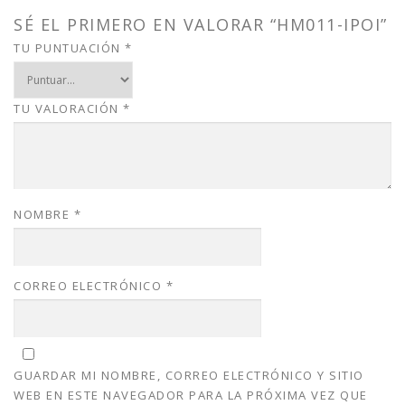
a
:
s
$
SÉ EL PRIMERO EN VALORAR “HM011-IPOI”
:
1
TU PUNTUACIÓN
*
$
5
2
.
0
0
TU VALORACIÓN
*
.
0
0
.
0
.
NOMBRE
*
CORREO ELECTRÓNICO
*
GUARDAR MI NOMBRE, CORREO ELECTRÓNICO Y SITIO
WEB EN ESTE NAVEGADOR PARA LA PRÓXIMA VEZ QUE