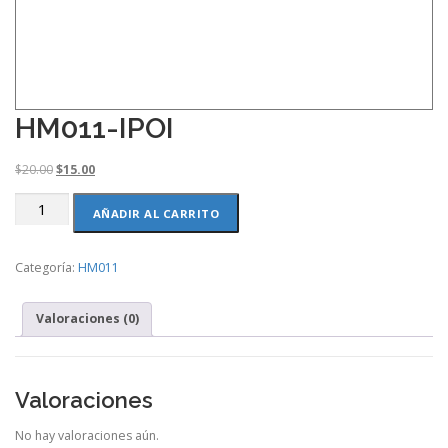
HM011-IPOI
O
C
$
20.00
$
15.00
r
u
HM011-
i
r
AÑADIR AL CARRITO
IPOI
g
r
cantidad
i
e
Categoría:
HM011
n
n
a
t
l
p
Valoraciones (0)
p
r
r
i
i
c
c
e
Valoraciones
e
i
w
s
No hay valoraciones aún.