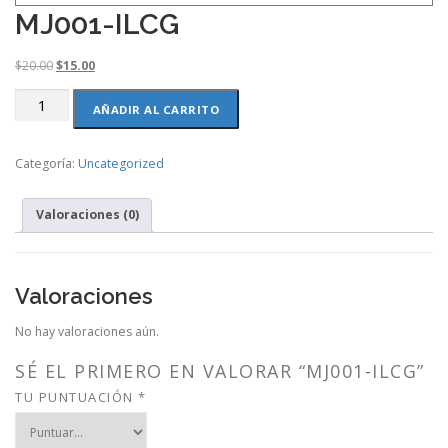
MJ001-ILCG
O
C
$
20.00
$
15.00
r
u
MJ001-
i
r
AÑADIR AL CARRITO
ILCG
g
r
cantidad
i
e
Categoría:
Uncategorized
n
n
a
t
l
p
Valoraciones (0)
p
r
r
i
i
c
c
e
Valoraciones
e
i
w
s
No hay valoraciones aún.
a
:
s
$
SÉ EL PRIMERO EN VALORAR “MJ001-ILCG”
:
1
TU PUNTUACIÓN
*
$
5
2
.
0
0