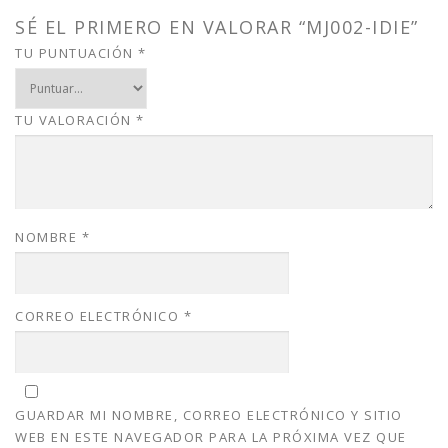
a
:
s
$
SÉ EL PRIMERO EN VALORAR “MJ002-IDIE”
:
1
TU PUNTUACIÓN
*
$
5
2
.
0
0
TU VALORACIÓN
*
.
0
0
.
0
.
NOMBRE
*
CORREO ELECTRÓNICO
*
GUARDAR MI NOMBRE, CORREO ELECTRÓNICO Y SITIO
WEB EN ESTE NAVEGADOR PARA LA PRÓXIMA VEZ QUE