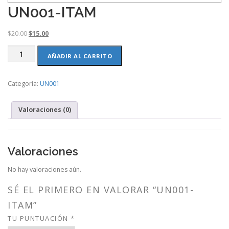
UN001-ITAM
O
C
$
20.00
$
15.00
r
u
UN001-
i
r
AÑADIR AL CARRITO
ITAM
g
r
cantidad
i
e
Categoría:
UN001
n
n
a
t
l
p
Valoraciones (0)
p
r
r
i
i
c
c
e
Valoraciones
e
i
w
s
No hay valoraciones aún.
a
:
s
$
SÉ EL PRIMERO EN VALORAR “UN001-
:
1
ITAM”
$
5
2
.
TU PUNTUACIÓN
*
0
0