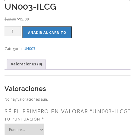
UN003-ILCG
O
C
$
20.00
$
15.00
r
u
UN003-
i
r
AÑADIR AL CARRITO
ILCG
g
r
cantidad
i
e
Categoría:
UN003
n
n
a
t
l
p
Valoraciones (0)
p
r
r
i
i
c
c
e
Valoraciones
e
i
w
s
No hay valoraciones aún.
a
:
s
$
SÉ EL PRIMERO EN VALORAR “UN003-ILCG”
:
1
TU PUNTUACIÓN
*
$
5
2
.
0
0