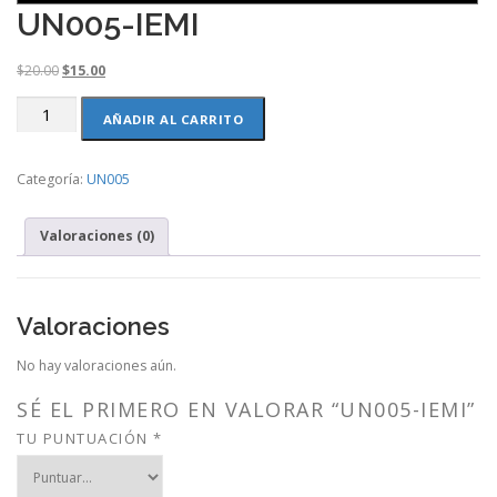
UN005-IEMI
O
C
$
20.00
$
15.00
r
u
UN005-
i
r
AÑADIR AL CARRITO
IEMI
g
r
cantidad
i
e
Categoría:
UN005
n
n
a
t
l
p
Valoraciones (0)
p
r
r
i
i
c
c
e
Valoraciones
e
i
w
s
No hay valoraciones aún.
a
:
s
$
SÉ EL PRIMERO EN VALORAR “UN005-IEMI”
:
1
TU PUNTUACIÓN
*
$
5
2
.
0
0