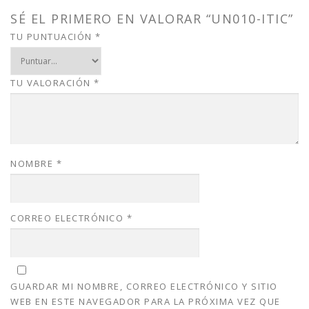
a
:
s
$
SÉ EL PRIMERO EN VALORAR “UN010-ITIC”
:
1
TU PUNTUACIÓN
*
$
5
2
.
0
0
TU VALORACIÓN
*
.
0
0
.
0
.
NOMBRE
*
CORREO ELECTRÓNICO
*
GUARDAR MI NOMBRE, CORREO ELECTRÓNICO Y SITIO
WEB EN ESTE NAVEGADOR PARA LA PRÓXIMA VEZ QUE