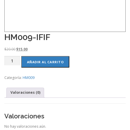
HM009-IFIF
O
C
$
20.00
$
15.00
r
u
HM009-
i
r
AÑADIR AL CARRITO
IFIF
g
r
cantidad
i
e
Categoría:
HM009
n
n
a
t
l
p
Valoraciones (0)
p
r
r
i
i
c
c
e
Valoraciones
e
i
w
s
No hay valoraciones aún.