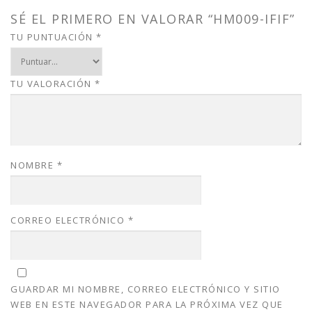
a
:
s
$
SÉ EL PRIMERO EN VALORAR “HM009-IFIF”
:
1
TU PUNTUACIÓN
*
$
5
2
.
0
0
TU VALORACIÓN
*
.
0
0
.
0
.
NOMBRE
*
CORREO ELECTRÓNICO
*
GUARDAR MI NOMBRE, CORREO ELECTRÓNICO Y SITIO
WEB EN ESTE NAVEGADOR PARA LA PRÓXIMA VEZ QUE