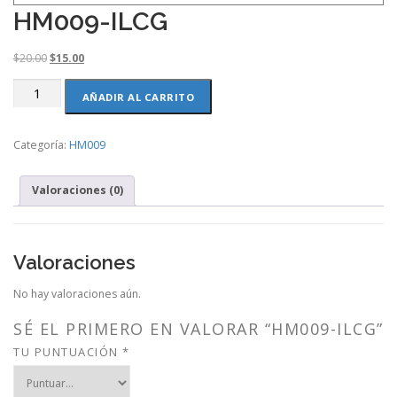
HM009-ILCG
O
C
$
20.00
$
15.00
r
u
HM009-
i
r
AÑADIR AL CARRITO
ILCG
g
r
cantidad
i
e
Categoría:
HM009
n
n
a
t
l
p
Valoraciones (0)
p
r
r
i
i
c
c
e
Valoraciones
e
i
w
s
No hay valoraciones aún.
a
:
s
$
SÉ EL PRIMERO EN VALORAR “HM009-ILCG”
:
1
TU PUNTUACIÓN
*
$
5
2
.
0
0