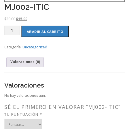
MJ002-ITIC
O
C
$
20.00
$
15.00
r
u
MJ002-
i
r
AÑADIR AL CARRITO
ITIC
g
r
cantidad
i
e
Categoría:
Uncategorized
n
n
a
t
l
p
Valoraciones (0)
p
r
r
i
i
c
c
e
Valoraciones
e
i
w
s
No hay valoraciones aún.
a
:
s
$
SÉ EL PRIMERO EN VALORAR “MJ002-ITIC”
:
1
TU PUNTUACIÓN
*
$
5
2
.
0
0