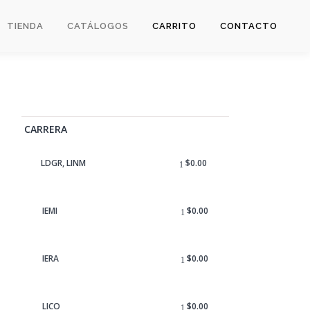
TIENDA
CATÁLOGOS
CARRITO
CONTACTO
CARRERA
LDGR, LINM
$
0.00
IEMI
$
0.00
IERA
$
0.00
LICO
$
0.00