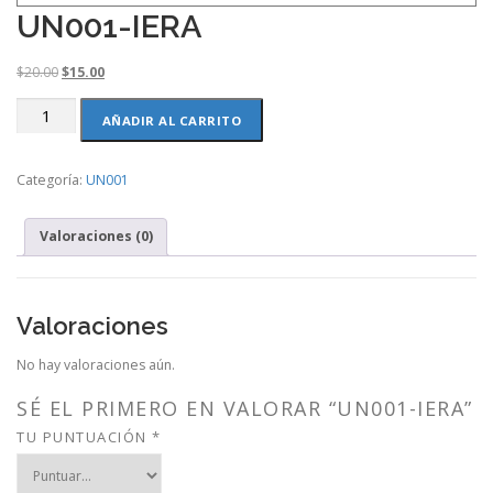
UN001-IERA
O
C
$
20.00
$
15.00
r
u
UN001-
i
r
AÑADIR AL CARRITO
IERA
g
r
cantidad
i
e
Categoría:
UN001
n
n
a
t
l
p
Valoraciones (0)
p
r
r
i
i
c
c
e
Valoraciones
e
i
w
s
No hay valoraciones aún.
a
:
s
$
SÉ EL PRIMERO EN VALORAR “UN001-IERA”
:
1
TU PUNTUACIÓN
*
$
5
2
.
0
0